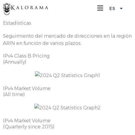
Ir
Main
ES
中文 (中国)
al
Menu
contenido
Estadísticas
Seguimiento del mercado de direcciones en la región
ARIN en función de varios plazos.
IPv4 Class B Pricing
(Annually)
IPv4 Market Volume
(All time)
IPv4 Market Volume
(Quarterly since 2015)